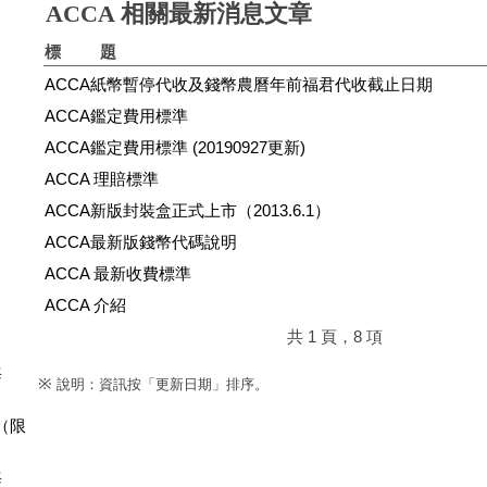
ACCA 相關最新消息文章
標 題
ACCA紙幣暫停代收及錢幣農曆年前福君代收截止日期
ACCA鑑定費用標準
ACCA鑑定費用標準 (20190927更新)
ACCA 理賠標準
ACCA新版封裝盒正式上市（2013.6.1）
ACCA最新版錢幣代碼說明
ACCA 最新收費標準
ACCA 介紹
共 1 頁，8 項
海
※
說明：資訊按「更新日期」排序。
（限
海