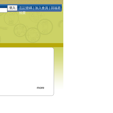
忘記密碼
|
加入會員
|
回福君
拍賣
more