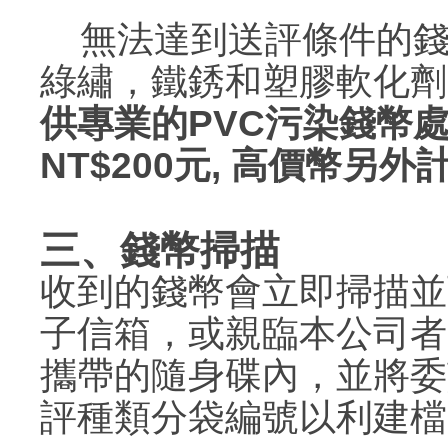
無法達到送評條件的
綠繡，鐵銹和塑膠軟化劑(P
供專業的PVC
污染錢幣
NT$200
元,
高價幣另外
三、
錢幣掃描
收到的錢幣會立即掃描並
子信箱，或親臨本公司者
攜帶的隨身碟內，並將委
評種類分袋編號以利建檔